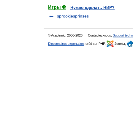
Игры ⚽
Нужно сделать НИР?
sprookjesprinses
© Academic, 2000-2026
Contactez-nous:
Support techn
Dictionnaires exportation
, créé sur PHP,
Joomla,