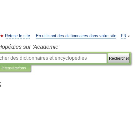
Retenir le site
En utilisant des dictionnaires dans votre site
FR
clopédies sur 'Academic'
Recherche!
interprétations
k