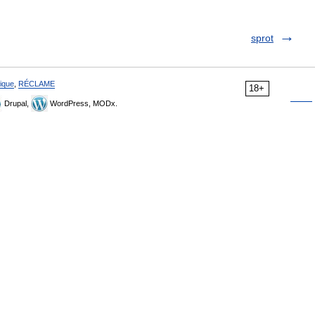
sprot
ique
,
RÉCLAME
18+
Drupal,
WordPress, MODx.